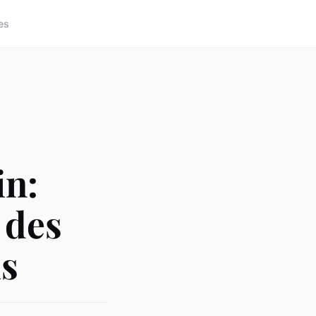
es
in:
 des
ls