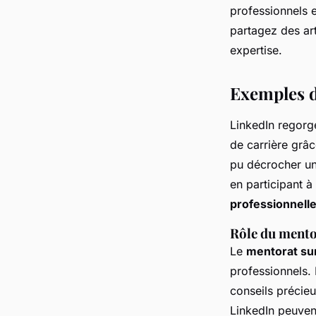
professionnels 
partagez des art
expertise.
Exemples d
LinkedIn regor
de carrière grâ
pu décrocher un
en participant à
professionnell
Rôle du mentor
Le
mentorat su
professionnels.
conseils précieu
LinkedIn peuvent