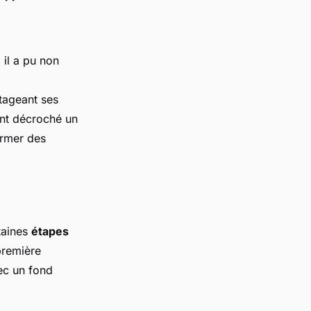
 il a pu non
tageant ses
ment décroché un
ormer des
rtaines
étapes
première
ec un fond