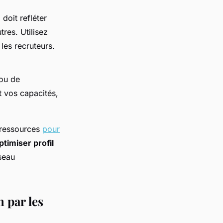
 doit refléter
tres. Utilisez
les recruteurs.
ou de
t vos capacités,
s ressources
pour
timiser profil
éseau
n par les