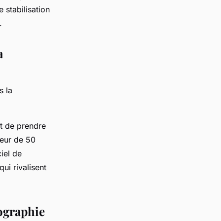
 stabilisation
.
a
s la
et de prendre
teur de 50
iel de
ui rivalisent
tographie