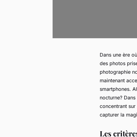
Dans une ère où 
des photos prise
photographie no
maintenant acces
smartphones. Al
nocturne? Dans c
concentrant sur l
capturer la magi
Les critèr