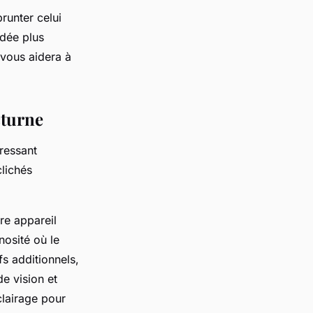
runter celui
dée plus
 vous aidera à
cturne
éressant
clichés
re appareil
nosité où le
s additionnels,
e vision et
clairage pour