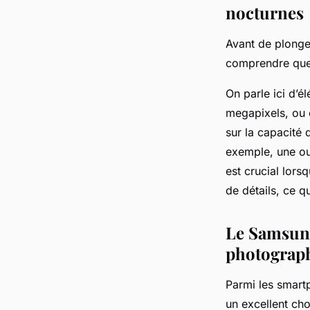
nocturnes
Avant de plonge
comprendre quels
On parle ici d’él
megapixels, ou e
sur la capacité 
exemple, une ouv
est crucial lors
de détails, ce q
Le Samsung
photograp
Parmi les smart
un excellent cho