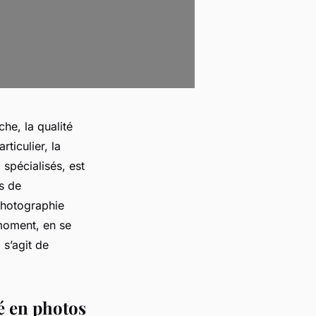
he, la qualité
ticulier, la
spécialisés, est
s de
photographie
 moment, en se
 s’agit de
é en photos