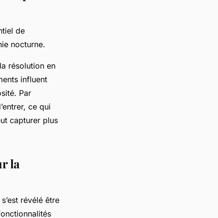
tiel de
hie nocturne.
 la résolution en
ents influent
sité. Par
entrer, ce qui
ut capturer plus
r la
s’est révélé être
fonctionnalités