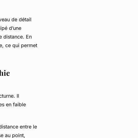
veau de détail
uipé d’une
e distance. En
e, ce qui permet
hie
turne. Il
s en faible
istance entre le
e au point,