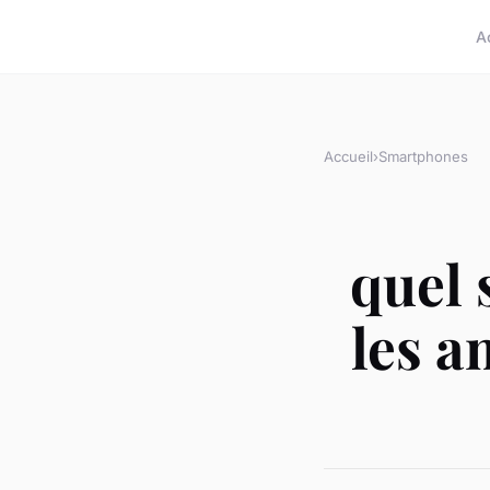
A
Accueil
›
Smartphones
quel 
les a