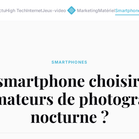
ctu
High Tech
Internet
Jeux-video
Marketing
Matériel
Smartphon
SMARTPHONES
smartphone choisi
mateurs de photog
nocturne ?