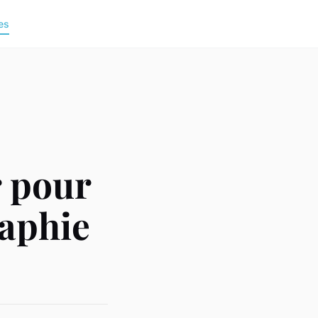
es
r pour
raphie